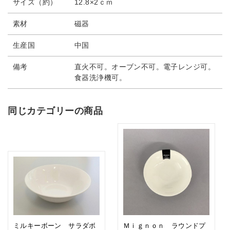
サイズ（約）
12.8×2ｃｍ
素材
磁器
生産国
中国
備考
直火不可。オーブン不可。電子レンジ可。
食器洗浄機可。
同じカテゴリーの商品
ミルキーボーン サラダボ
Ｍｉｇｎｏｎ ラウンドプ