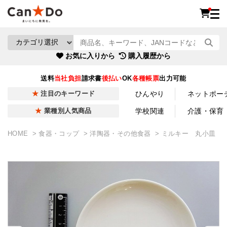
お気に入りから
購入履歴から
送料
当社負担
請求書
後払い
OK
各種帳票
出力可能
ひんやり
ネットポー
注目のキーワード
学校関連
介護・保育
業種別人気商品
HOME
食器・コップ
洋陶器・その他食器
ミルキー 丸小皿