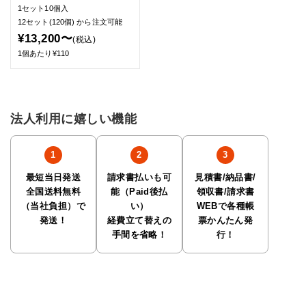
1セット10個入
12セット(120個)
から注文可能
¥13,200〜
(税込)
1個あたり¥110
法人利用に嬉しい機能
最短当日発送
請求書払いも可
見積書/納品書/
全国送料無料
能（Paid後払
領収書/請求書
（当社負担）で
い）
WEBで各種帳
発送！
経費立て替えの
票かんたん発
手間を省略！
行！