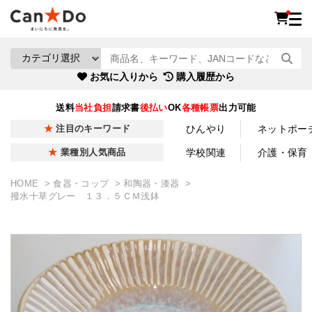
お気に入りから
購入履歴から
送料
当社負担
請求書
後払い
OK
各種帳票
出力可能
ひんやり
ネットポー
注目のキーワード
学校関連
介護・保育
業種別人気商品
HOME
食器・コップ
和陶器・漆器
撥水十草グレー １３．５ＣＭ浅鉢