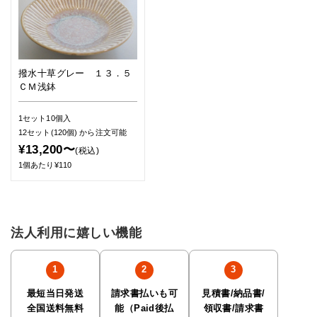
撥水十草グレー １３．５
ＣＭ浅鉢
1セット10個入
12セット(120個)
から注文可能
¥13,200〜
(税込)
1個あたり¥110
法人利用に嬉しい機能
最短当日発送
請求書払いも可
見積書/納品書/
全国送料無料
能（Paid後払
領収書/請求書