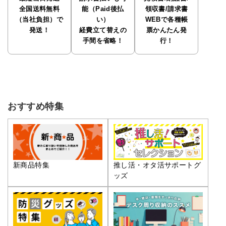
全国送料無料
能（Paid後払
領収書/請求書
（当社負担）で
い）
WEBで各種帳
発送！
経費立て替えの
票かんたん発
手間を省略！
行！
おすすめ特集
推し活・オタ活サポートグ
新商品特集
ッズ