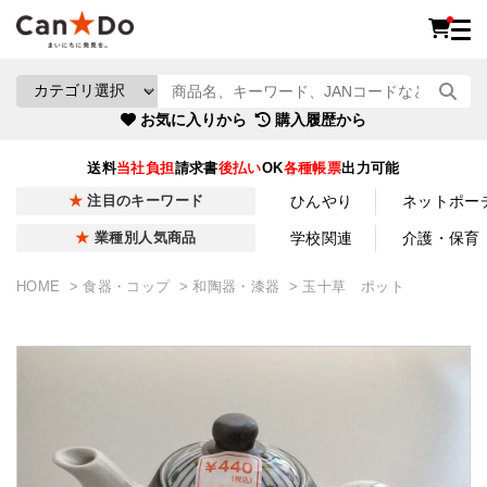
お気に入りから
購入履歴から
送料
当社負担
請求書
後払い
OK
各種帳票
出力可能
ひんやり
ネットポー
注目のキーワード
学校関連
介護・保育
業種別人気商品
HOME
食器・コップ
和陶器・漆器
玉十草 ポット