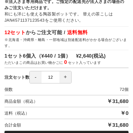
※法人さま専用商品です。ご指定の配送先が法人さまの場合の
みご注文いただけます。
和にも洋にも使える陶器製ポットです。 替えの茶こしは
JAN4571137123543をご使用ください。
12セット
からご注文可能 /
送料無料
※北海道・沖縄県・離島・一部地域は別途配送料がかかる場合がございま
す。
1セット6個入（
¥440 / 1個）
¥2,640
(税込)
0
ただいまこの商品はお買い物かごに
セット入っています
注文セット数
個数
72
個
￥
31,680
商品金額（税込）
￥
0
送料（税込）
￥
31,680
合計金額