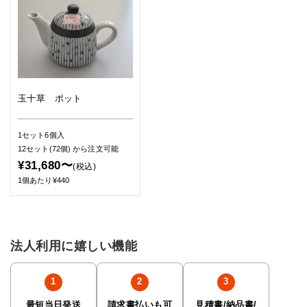
玉十草 ポット
1セット6個入
12セット(72個)
から注文可能
¥31,680〜
(税込)
1個あたり¥440
法人利用に嬉しい機能
最短当日発送
請求書払いも可
見積書/納品書/