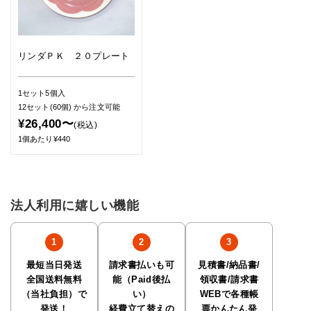
リンダＰＫ ２０プレート
1セット5個入
12セット(60個)
から注文可能
¥26,400〜
(税込)
1個あたり¥440
法人利用に嬉しい機能
最短当日発送
請求書払いも可
見積書/納品書/
全国送料無料
能（Paid後払
領収書/請求書
（当社負担）で
い）
WEBで各種帳
発送！
経費立て替えの
票かんたん発