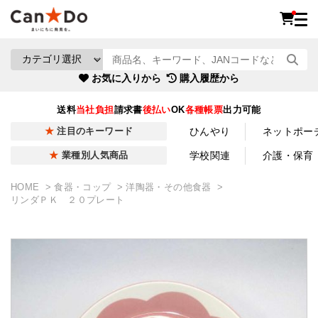
お気に入りから
購入履歴から
送料
当社負担
請求書
後払い
OK
各種帳票
出力可能
ひんやり
ネットポー
注目のキーワード
学校関連
介護・保育
業種別人気商品
HOME
食器・コップ
洋陶器・その他食器
リンダＰＫ ２０プレート