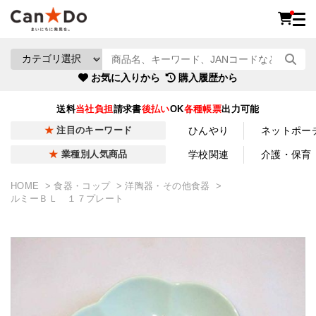
お気に入りから
購入履歴から
送料
当社負担
請求書
後払い
OK
各種帳票
出力可能
ひんやり
ネットポー
注目のキーワード
学校関連
介護・保育
業種別人気商品
HOME
食器・コップ
洋陶器・その他食器
ルミーＢＬ １７プレート