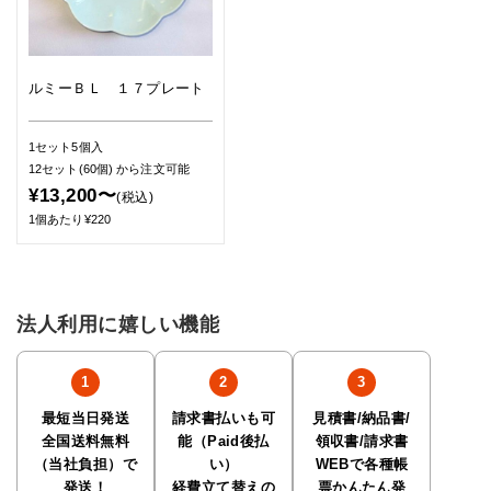
ルミーＢＬ １７プレート
1セット5個入
12セット(60個)
から注文可能
¥13,200〜
(税込)
1個あたり¥220
法人利用に嬉しい機能
最短当日発送
請求書払いも可
見積書/納品書/
全国送料無料
能（Paid後払
領収書/請求書
（当社負担）で
い）
WEBで各種帳
発送！
経費立て替えの
票かんたん発