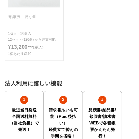
青海波 角小皿
1セット10個入
12セット(120個)
から注文可能
¥13,200〜
(税込)
1個あたり¥110
法人利用に嬉しい機能
最短当日発送
請求書払いも可
見積書/納品書/
全国送料無料
能（Paid後払
領収書/請求書
（当社負担）で
い）
WEBで各種帳
発送！
経費立て替えの
票かんたん発
手間を省略！
行！