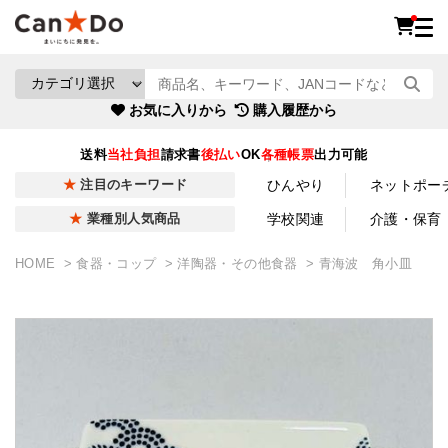
お気に入りから
購入履歴から
送料
当社負担
請求書
後払い
OK
各種帳票
出力可能
ひんやり
ネットポー
注目のキーワード
学校関連
介護・保育
業種別人気商品
HOME
食器・コップ
洋陶器・その他食器
青海波 角小皿