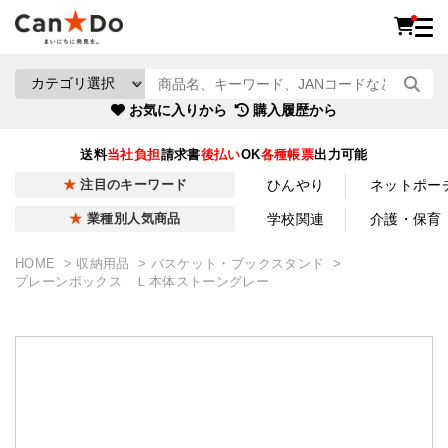
お気に入りから
購入履歴から
送料
当社負担
請求書
後払い
OK
各種帳票
出力可能
ひんやり
ネットポー
注目のキーワード
学校関連
介護・保育
業種別人気商品
HOME
収納用品
バスケット・ブックスタンド
プレーンボックス Ｌ本体ストーングレー