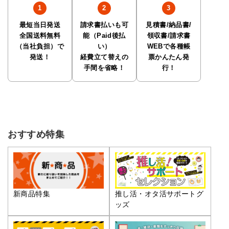
最短当日発送
請求書払いも可
見積書/納品書/
全国送料無料
能（Paid後払
領収書/請求書
（当社負担）で
い）
WEBで各種帳
発送！
経費立て替えの
票かんたん発
手間を省略！
行！
おすすめ特集
推し活・オタ活サポートグ
新商品特集
ッズ