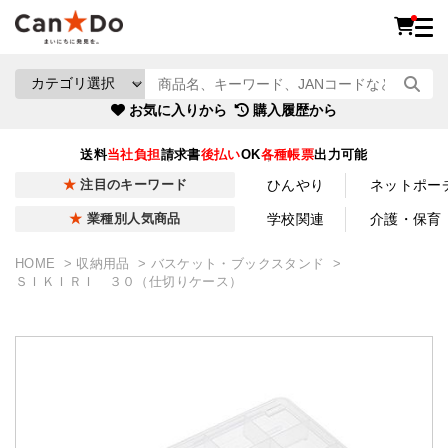
お気に入りから
購入履歴から
送料
当社負担
請求書
後払い
OK
各種帳票
出力可能
ひんやり
ネットポー
注目のキーワード
学校関連
介護・保育
業種別人気商品
HOME
収納用品
バスケット・ブックスタンド
ＳＩＫＩＲＩ ３０（仕切りケース）