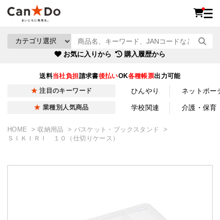
お気に入りから
購入履歴から
送料
当社負担
請求書
後払い
OK
各種帳票
出力可能
ひんやり
ネットポー
注目のキーワード
学校関連
介護・保育
業種別人気商品
HOME
収納用品
バスケット・ブックスタンド
ＳＩＫＩＲＩ １０（仕切りケース）