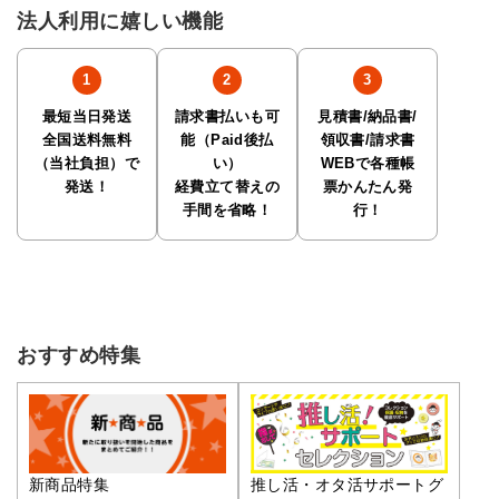
法人利用に嬉しい機能
最短当日発送
請求書払いも可
見積書/納品書/
全国送料無料
能（Paid後払
領収書/請求書
（当社負担）で
い）
WEBで各種帳
発送！
経費立て替えの
票かんたん発
手間を省略！
行！
おすすめ特集
推し活・オタ活サポートグ
新商品特集