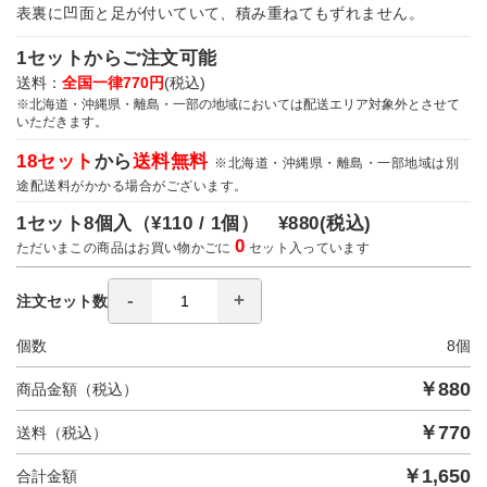
表裏に凹面と足が付いていて、積み重ねてもずれません。
1セットからご注文可能
送料：
全国一律770円
(税込)
※北海道・沖縄県・離島・一部の地域においては配送エリア対象外とさせて
いただきます。
18セット
から
送料無料
※北海道・沖縄県・離島・一部地域は別
途配送料がかかる場合がございます。
1セット8個入（
¥110 / 1個）
¥880
(税込)
0
ただいまこの商品はお買い物かごに
セット入っています
注文セット数
個数
8
個
￥
880
商品金額（税込）
￥
770
送料（税込）
￥
1,650
合計金額