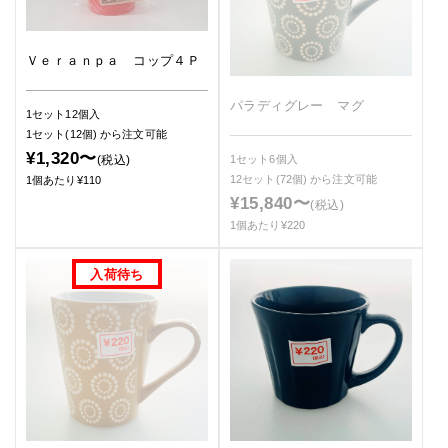
Ｖｅｒａｎｐａ コップ４Ｐ
パラディグレー マグ
1セット12個入
1セット(12個)
から注文可能
¥1,320〜
(税込)
1セット6個入
12セット(72個)
から注文可能
1個あたり¥110
¥15,840〜
(税込)
1個あたり¥220