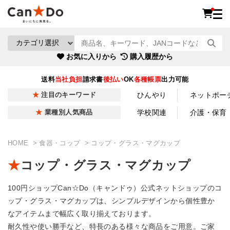
お気に入りから
購入履歴から
送料
当社負担
請求書
後払い
OK
各種帳票
出力可能
ひんやり
ネットポー
注目のキーワード
学校関連
介護・保育
業種別人気商品
HOME
食器・コップ
コップ・グラス・マグカップ
コップ・グラス・マグカップ
100円ショップCan☆Do（キャンドゥ）公式ネットショップのコ
ップ・グラス・マグカップは、シンプルデザインから個性豊か
なアイテムまで幅広く取り揃えております。
耐久性や使い勝手など、特長のある様々な商品をご用意。ご家