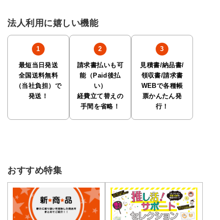
法人利用に嬉しい機能
最短当日発送
請求書払いも可
見積書/納品書/
全国送料無料
能（Paid後払
領収書/請求書
（当社負担）で
い）
WEBで各種帳
発送！
経費立て替えの
票かんたん発
手間を省略！
行！
おすすめ特集