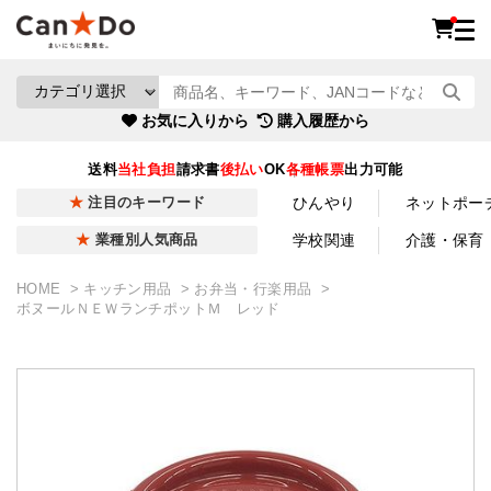
お気に入りから
購入履歴から
送料
当社負担
請求書
後払い
OK
各種帳票
出力可能
ひんやり
ネットポー
注目のキーワード
学校関連
介護・保育
業種別人気商品
HOME
キッチン用品
お弁当・行楽用品
ボヌールＮＥＷランチポットＭ レッド