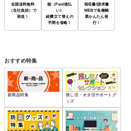
全国送料無料
能（Paid後払
領収書/請求書
（当社負担）で
い）
WEBで各種帳
発送！
経費立て替えの
票かんたん発
手間を省略！
行！
おすすめ特集
推し活・オタ活サポートグ
新商品特集
ッズ