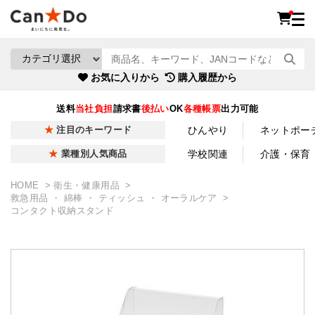
お気に入りから
購入履歴から
送料
当社負担
請求書
後払い
OK
各種帳票
出力可能
ひんやり
ネットポー
注目のキーワード
学校関連
介護・保育
業種別人気商品
HOME
衛生・健康用品
救急用品 ・ 綿棒 ・ ティッシュ ・ オーラルケア
コンタクト収納スタンド