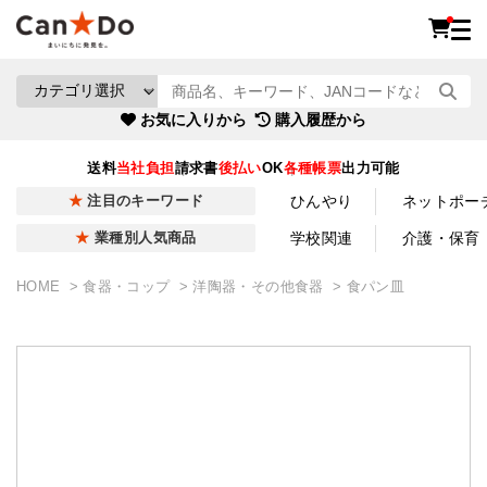
お気に入りから
購入履歴から
送料
当社負担
請求書
後払い
OK
各種帳票
出力可能
ひんやり
ネットポー
注目のキーワード
学校関連
介護・保育
業種別人気商品
HOME
食器・コップ
洋陶器・その他食器
食パン皿