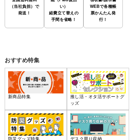
全国送料無料
能（Paid後払
領収書/請求書
（当社負担）で
い）
WEBで各種帳
発送！
経費立て替えの
票かんたん発
手間を省略！
行！
おすすめ特集
推し活・オタ活サポートグ
新商品特集
ッズ
防災グッズ特集
デスク周り収納