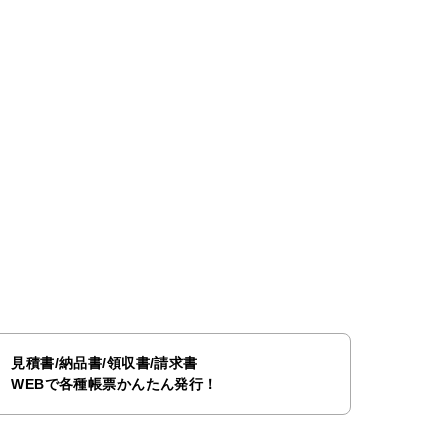
見積書/納品書/領収書/請求書
WEBで各種帳票かんたん発行！