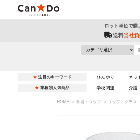
ロット単位で購
送料
当社負
ひんやり
ネッ
注目のキーワード
学校関連
介護
業種別人気商品
HOME
食器・コップ
コップ・グラス