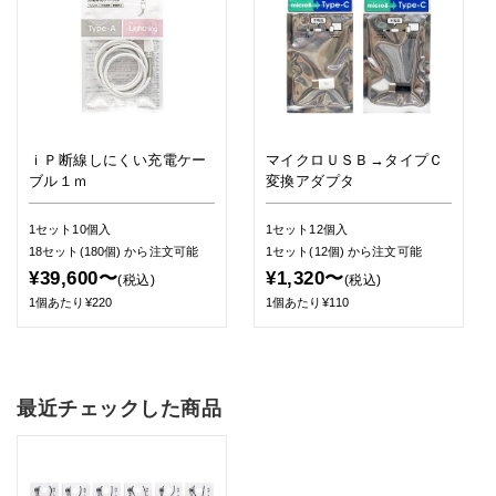
ｉＰ断線しにくい充電ケー
マイクロＵＳＢ→タイプＣ
ブル１ｍ
変換アダプタ
1セット10個入
1セット12個入
18セット(180個)
から注文可能
1セット(12個)
から注文可能
¥39,600〜
¥1,320〜
(税込)
(税込)
1個あたり¥220
1個あたり¥110
最近チェックした商品