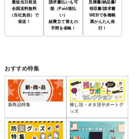
最短当日発送
請求書払いも可
見積書/納品書/
全国送料無料
能（Paid後払
領収書/請求書
（当社負担）で
い）
WEBで各種帳
発送！
経費立て替えの
票かんたん発
手間を省略！
行！
おすすめ特集
推し活・オタ活サポートグ
新商品特集
ッズ