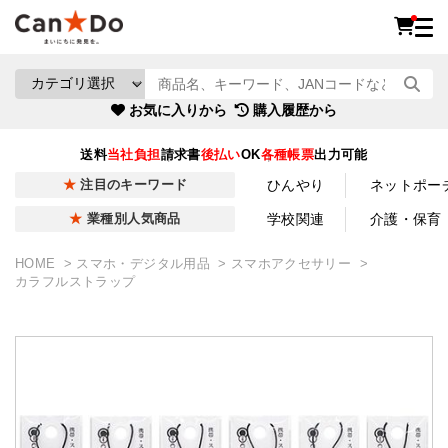
お気に入りから
購入履歴から
送料
当社負担
請求書
後払い
OK
各種帳票
出力可能
ひんやり
ネットポー
注目のキーワード
学校関連
介護・保育
業種別人気商品
HOME
スマホ・デジタル用品
スマホアクセサリー
カラフルストラップ