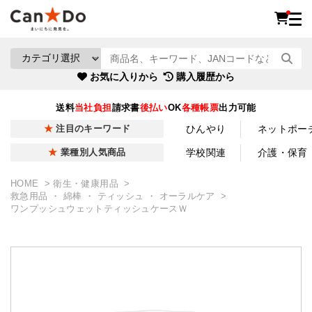
お気に入りから
購入履歴から
送料
当社負担
請求書
後払い
OK
各種帳票
出力可能
ひんやり
ネットポー
注目のキーワード
学校関連
介護・保育
業種別人気商品
HOME
衛生・健康用品
救急用品 ・ 綿棒 ・ ティッシュ ・ オーラルケア
ワンプッシュウェットティッシュケースＷ