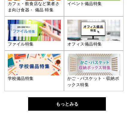
カフェ・飲食店など業者さ
イベント備品特集
ま向け食器・ 備品 特集
ファイル特集
オフィス備品特集
学校備品特集
かご・バスケット・収納ボ
ックス特集
もっとみる