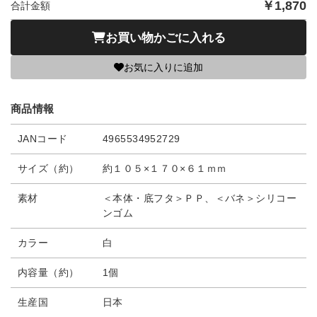
￥
1,870
合計金額
お買い物かごに入れる
お気に入りに追加
商品情報
JANコード
4965534952729
サイズ（約）
約１０５×１７０×６１ｍｍ
素材
＜本体・底フタ＞ＰＰ、＜バネ＞シリコー
ンゴム
カラー
白
内容量（約）
1個
生産国
日本