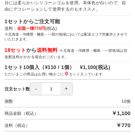
分には柔らかいシリコーンゴムを使用。本体色が白いので、自
由にデコレーションして使用するのもオススメ。
1セットからご注文可能
送料：
全国一律770円
(税込)
※北海道・沖縄県・離島・一部の地域においては配送エリア対象外とさせて
いただきます。
18セット
から
送料無料
※北海道・沖縄県・離島・一部地域は別
途配送料がかかる場合がございます。
1セット10個入（
¥110 / 1個）
¥1,100
(税込)
0
ただいまこの商品はお買い物かごに
セット入っています
注文セット数
個数
10
個
￥
1,100
商品金額（税込）
￥
770
送料（税込）