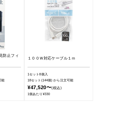
見防止フィ
１００Ｗ対応ケーブル１ｍ
1セット8個入
可能
18セット(144個)
から注文可能
¥47,520〜
(税込)
1個あたり¥330