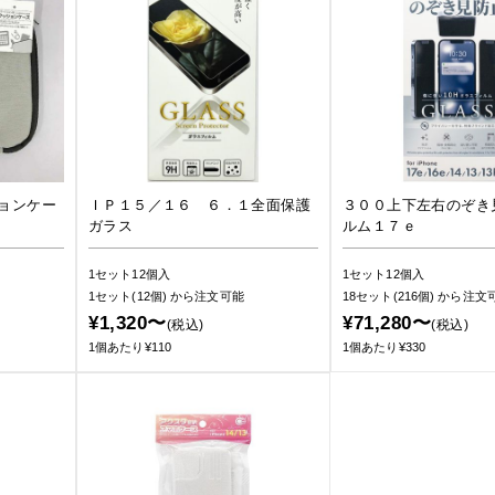
ョンケー
ＩＰ１５／１６ ６．１全面保護
３００上下左右のぞき
ガラス
ルム１７ｅ
1セット12個入
1セット12個入
1セット(12個)
から注文可能
18セット(216個)
から注文
¥1,320〜
¥71,280〜
(税込)
(税込)
1個あたり¥110
1個あたり¥330