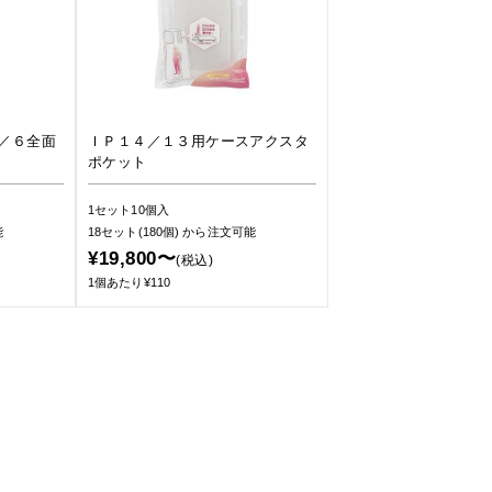
／６全面
ＩＰ１４／１３用ケースアクスタ
ポケット
1セット10個入
能
18セット(180個)
から注文可能
¥19,800〜
(税込)
1個あたり¥110