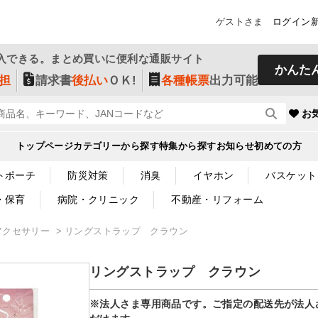
ゲストさま
ログイン
入できる。まとめ買いに便利な通販サイト
かんた
担
請求書
後払い
ＯＫ!
各種帳票
出力可能
お
トップページ
カテゴリーから探す
特集から探す
お知らせ
初めての方
トポーチ
防災対策
消臭
イヤホン
バスケット
・保育
病院・クリニック
不動産・リフォーム
アクセサリー
リングストラップ クラウン
リングストラップ クラウン
※法人さま専用商品です。ご指定の配送先が法人