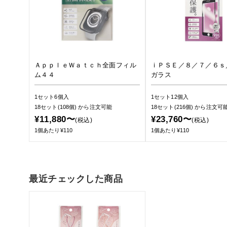
ＡｐｐｌｅＷａｔｃｈ全面フィル
ｉＰＳＥ／８／７／６ｓ
ム４４
ガラス
1セット6個入
1セット12個入
18セット(108個)
から注文可能
18セット(216個)
から注文可
¥11,880〜
¥23,760〜
(税込)
(税込)
1個あたり¥110
1個あたり¥110
最近チェックした商品