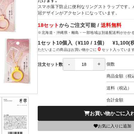
だけます。
スマホ落下防止に便利なリングストラップです。
冠デザインがアクセントになっています。
18セット
からご注文可能 /
送料無料
※北海道・沖縄県・離島・一部地域は別途配送料がかか
1セット10個入（
¥110 / 1個）
¥1,100
(
0
ただいまこの商品はお買い物かごに
セット入っていま
個数
注文セット数
商品金額（税
送料（税込）
合計金額
お買い物かごに入
お気に入りに追加