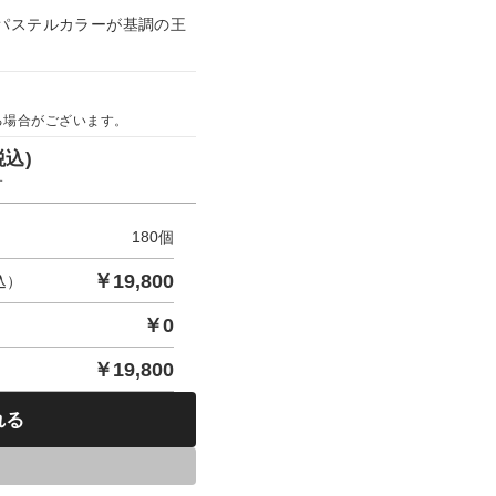
パステルカラーが基調の王
る場合がございます。
税込)
す
180
個
￥
19,800
込）
￥
0
￥
19,800
れる