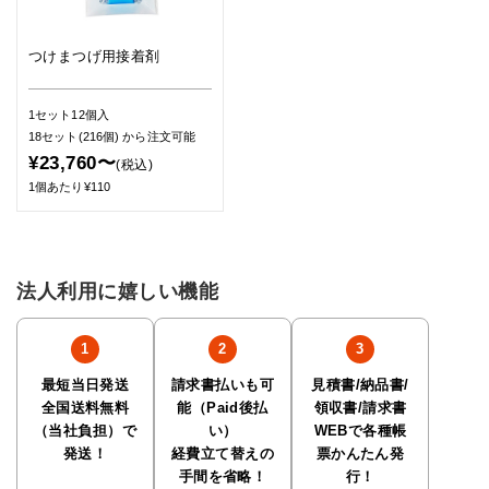
つけまつげ用接着剤
1セット12個入
18セット(216個)
から注文可能
¥23,760〜
(税込)
1個あたり¥110
法人利用に嬉しい機能
最短当日発送
請求書払いも可
見積書/納品書/
全国送料無料
能（Paid後払
領収書/請求書
（当社負担）で
い）
WEBで各種帳
発送！
経費立て替えの
票かんたん発
手間を省略！
行！