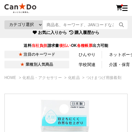
お気に入りから
購入履歴から
送料
当社負担
請求書
後払い
OK
各種帳票
出力可能
ひんやり
ネットポー
注目のキーワード
学校関連
介護・保育
業種別人気商品
HOME
化粧品・アクセサリー
化粧品
つけまつげ用接着剤