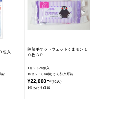
除菌ポケットウェットくまモン１
０包入
０枚３Ｐ
1セット20個入
可能
10セット(200個)
から注文可能
¥22,000〜
(税込)
1個あたり¥110