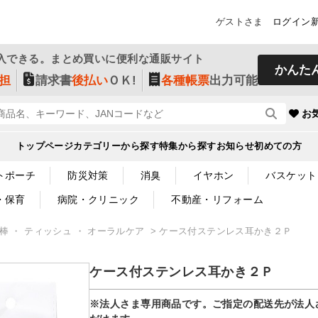
ゲストさま
ログイン
入できる。まとめ買いに便利な通販サイト
かんた
担
請求書
後払い
ＯＫ!
各種帳票
出力可能
お
トップページ
カテゴリーから探す
特集から探す
お知らせ
初めての方
トポーチ
防災対策
消臭
イヤホン
バスケット
・保育
病院・クリニック
不動産・リフォーム
綿棒 ・ ティッシュ ・ オーラルケア
ケース付ステンレス耳かき２Ｐ
ケース付ステンレス耳かき２Ｐ
※法人さま専用商品です。ご指定の配送先が法人