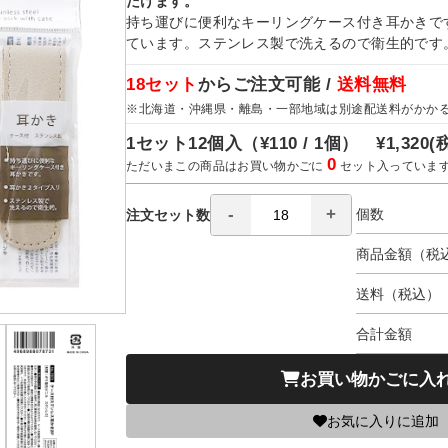
だけます。
持ち運びに便利なキーリングケース付き耳かきで
ています。ステンレス製で洗えるので衛生的です
18セット
からご注文可能 /
送料無料
※北海道・沖縄県・離島・一部地域は別途配送料がかか
1セット12個入（
¥110 / 1個）
¥1,320
(
0
ただいまこの商品はお買い物かごに
セット入っていま
個数
注文セット数
商品金額（税
送料（税込）
合計金額
お買い物かごに入
お気に入りに追加