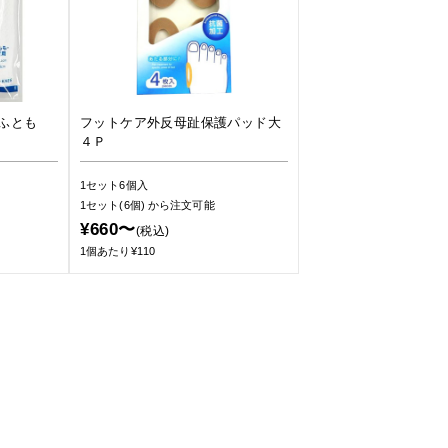
ふとも
フットケア外反母趾保護パッド大
４Ｐ
1セット6個入
1セット(6個)
から注文可能
¥660〜
(税込)
1個あたり¥110