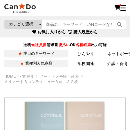
お気に入りから
購入履歴から
送料
当社負担
請求書
後払い
OK
各種帳票
出力可能
ひんやり
ネットポー
注目のキーワード
学校関連
介護・保育
業種別人気商品
HOME
文房具
ノート・メモ帳・付箋
Ａ４ノートＳコンティニューＢ罫 ３２枚