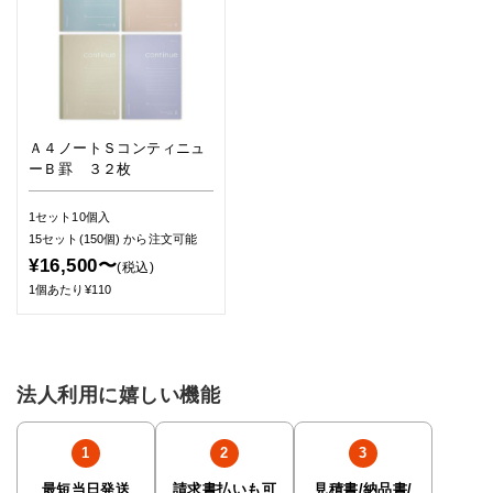
Ａ４ノートＳコンティニュ
ーＢ罫 ３２枚
1セット10個入
15セット(150個)
から注文可能
¥16,500〜
(税込)
1個あたり¥110
法人利用に嬉しい機能
最短当日発送
請求書払いも可
見積書/納品書/