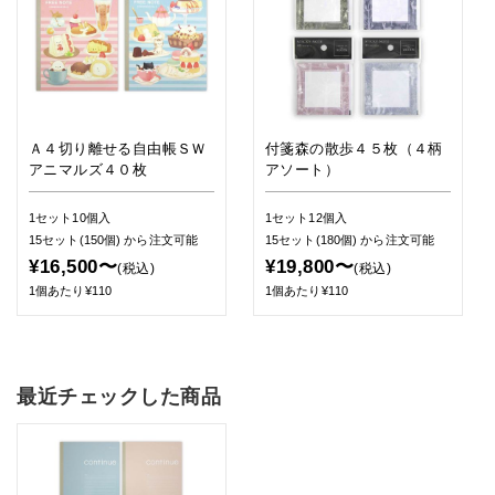
Ａ４切り離せる自由帳ＳＷ
付箋森の散歩４５枚（４柄
アニマルズ４０枚
アソート）
1セット10個入
1セット12個入
15セット(150個)
から注文可能
15セット(180個)
から注文可能
¥16,500〜
¥19,800〜
(税込)
(税込)
1個あたり¥110
1個あたり¥110
最近チェックした商品