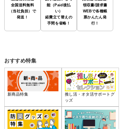
全国送料無料
能（Paid後払
領収書/請求書
（当社負担）で
い）
WEBで各種帳
発送！
経費立て替えの
票かんたん発
手間を省略！
行！
おすすめ特集
推し活・オタ活サポートグ
新商品特集
ッズ