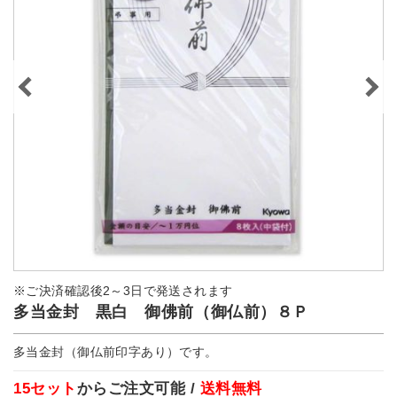
※ご決済確認後2～3日で発送されます
多当金封 黒白 御佛前（御仏前）８Ｐ
多当金封（御仏前印字あり）です。
15セット
からご注文可能 /
送料無料