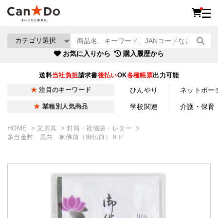
お気に入りから
購入履歴から
送料
当社負担
請求書
後払い
OK
各種帳票
出力可能
ひんやり
ネットポー
注目のキーワード
学校関連
介護・保育
業種別人気商品
HOME
文房具
封筒・祝儀袋・レター
多当金封 黒白 御佛前（御仏前）８Ｐ