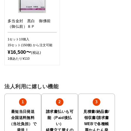
多当金封 黒白 御佛前
（御仏前）８Ｐ
1セット10個入
15セット(150個)
から注文可能
¥16,500〜
(税込)
1個あたり¥110
法人利用に嬉しい機能
最短当日発送
請求書払いも可
見積書/納品書/
全国送料無料
能（Paid後払
領収書/請求書
（当社負担）で
い）
WEBで各種帳
発送！
経費立て替えの
票かんたん発