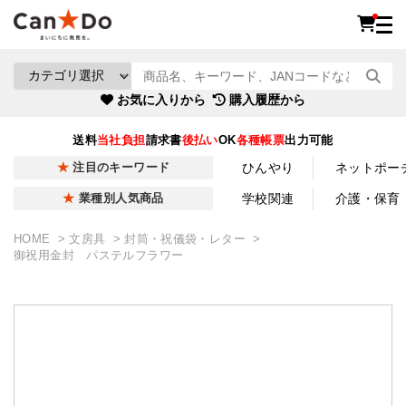
お気に入りから
購入履歴から
送料
当社負担
請求書
後払い
OK
各種帳票
出力可能
ひんやり
ネットポー
注目のキーワード
学校関連
介護・保育
業種別人気商品
HOME
文房具
封筒・祝儀袋・レター
御祝用金封 パステルフラワー