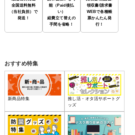
全国送料無料
能（Paid後払
領収書/請求書
（当社負担）で
い）
WEBで各種帳
発送！
経費立て替えの
票かんたん発
手間を省略！
行！
おすすめ特集
推し活・オタ活サポートグ
新商品特集
ッズ