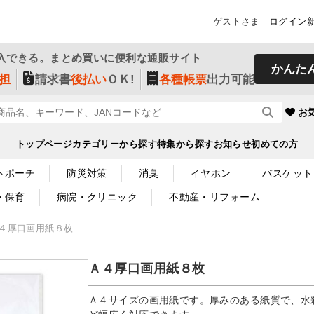
ゲストさま
ログイン
入できる。まとめ買いに便利な通販サイト
かんた
担
請求書
後払い
ＯＫ!
各種帳票
出力可能
お
トップページ
カテゴリーから探す
特集から探す
お知らせ
初めての方
トポーチ
防災対策
消臭
イヤホン
バスケット
・保育
病院・クリニック
不動産・リフォーム
４厚口画用紙８枚
Ａ４厚口画用紙８枚
Ａ４サイズの画用紙です。厚みのある紙質で、水