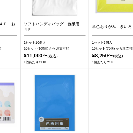
４Ｐ お
ソフトハンディバッグ 色紙用
単色おりがみ きいろ
４Ｐ
1セット10個入
1セット5個入
能
10セット(100個)
から注文可能
15セット(75個)
から注文可
¥11,000〜
¥8,250〜
(税込)
(税込)
1個あたり¥110
1個あたり¥110