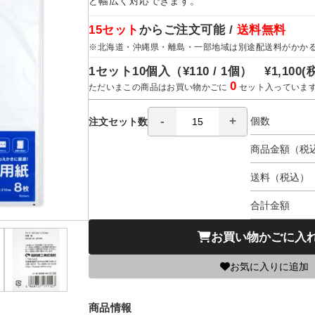
ど幅広く対応できます。
15セット
からご注文可能 /
送料無料
※北海道・沖縄県・離島・一部地域は別途配送料がかか
1セット10個入（
¥110 / 1個）
¥1,100
(
0
ただいまこの商品はお買い物かごに
セット入っていま
個数
注文セット数
商品金額（税
送料（税込）
合計金額
お買い物かごに入
お気に入りに追加
商品情報