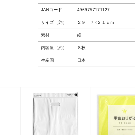
JANコード
4969757171127
サイズ（約）
２９．７×２１ｃｍ
素材
紙
内容量（約）
８枚
生産国
日本