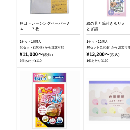
厚口トレーシングペーパーＡ
絵の具と筆付きぬりえ 
４ ７枚
とぎ話
1セット10個入
1セット12個入
10セット(100個)
から注文可能
10セット(120個)
から注文可
¥11,000〜
¥13,200〜
(税込)
(税込)
1個あたり¥110
1個あたり¥110