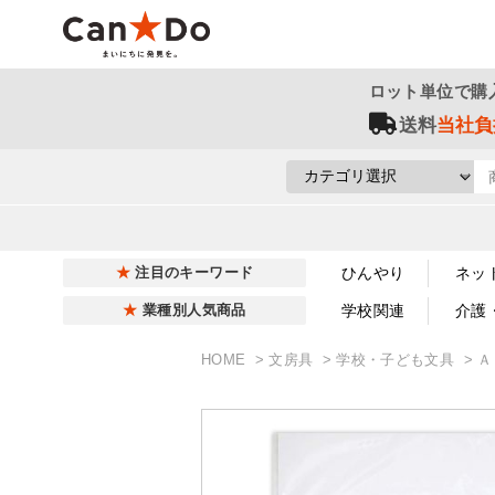
ロット単位で購
送料
当社負
ひんやり
ネッ
注目のキーワード
学校関連
介護
業種別人気商品
HOME
文房具
学校・子ども文具
Ａ