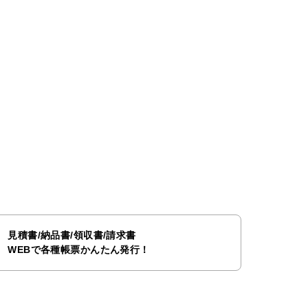
見積書/納品書/領収書/請求書
WEBで各種帳票かんたん発行！