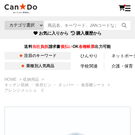
お気に入りから
購入履歴から
送料
当社負担
請求書
後払い
OK
各種帳票
出力可能
ひんやり
ネットポー
注目のキーワード
学校関連
介護・保育
業種別人気商品
HOME
収納用品
キッチン収納 ・ 保存ビン ・ タッパー ・ 食器棚シート
アレンジメッシュ Ｃ