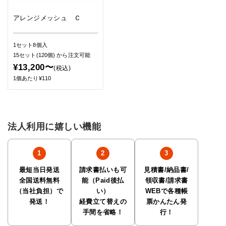
アレンジメッシュ Ｃ
1セット8個入
15セット(120個)
から注文可能
¥13,200〜
(税込)
1個あたり¥110
法人利用に嬉しい機能
最短当日発送
請求書払いも可
見積書/納品書/
全国送料無料
能（Paid後払
領収書/請求書
（当社負担）で
い）
WEBで各種帳
発送！
経費立て替えの
票かんたん発
手間を省略！
行！