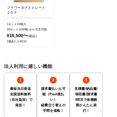
フラワータグストレート
２０Ｐ
1セット10個入
15セット(150個)
から注文可能
¥16,500〜
(税込)
1個あたり¥110
法人利用に嬉しい機能
最短当日発送
請求書払いも可
見積書/納品書/
全国送料無料
能（Paid後払
領収書/請求書
（当社負担）で
い）
WEBで各種帳
発送！
経費立て替えの
票かんたん発
手間を省略！
行！