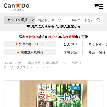
お気に入りから
購入履歴から
送料
当社負担
請求書
後払い
OK
各種帳票
出力可能
ひんやり
ネットポー
注目のキーワード
学校関連
介護・保育
業種別人気商品
HOME
大工・園芸用品
園芸用品・ペット用品
フラワータグストレート ２０Ｐ