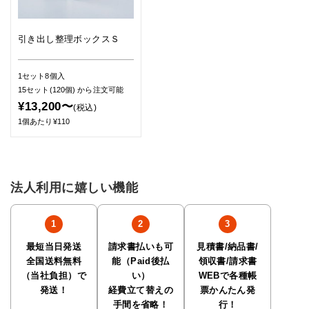
引き出し整理ボックスＳ
1セット8個入
15セット(120個)
から注文可能
¥13,200〜
(税込)
1個あたり¥110
法人利用に嬉しい機能
最短当日発送
請求書払いも可
見積書/納品書/
全国送料無料
能（Paid後払
領収書/請求書
（当社負担）で
い）
WEBで各種帳
発送！
経費立て替えの
票かんたん発
手間を省略！
行！