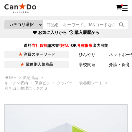
お気に入りから
購入履歴から
送料
当社負担
請求書
後払い
OK
各種帳票
出力可能
ひんやり
ネットポー
注目のキーワード
学校関連
介護・保育
業種別人気商品
HOME
収納用品
キッチン収納 ・ 保存ビン ・ タッパー ・ 食器棚シート
引き出し整理ボックスＳ