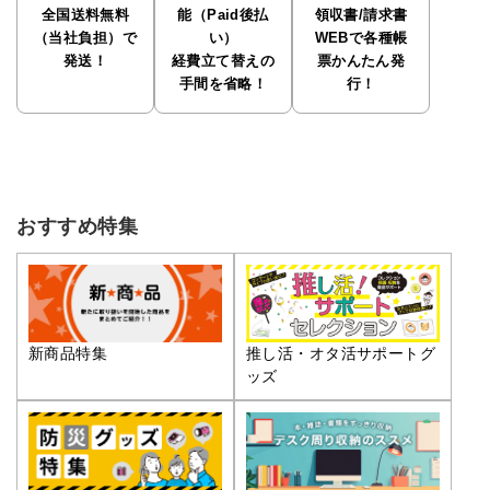
全国送料無料
能（Paid後払
領収書/請求書
（当社負担）で
い）
WEBで各種帳
発送！
経費立て替えの
票かんたん発
手間を省略！
行！
おすすめ特集
推し活・オタ活サポートグ
新商品特集
ッズ