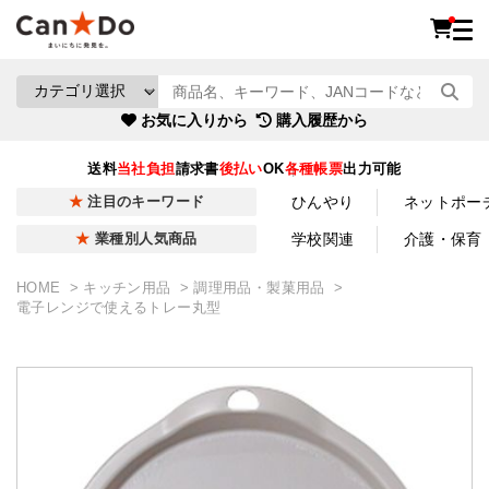
お気に入りから
購入履歴から
送料
当社負担
請求書
後払い
OK
各種帳票
出力可能
ひんやり
ネットポー
注目のキーワード
学校関連
介護・保育
業種別人気商品
HOME
キッチン用品
調理用品・製菓用品
電子レンジで使えるトレー丸型