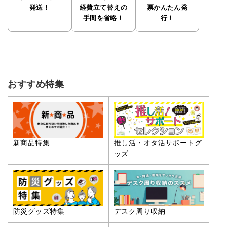
発送！
経費立て替えの
票かんたん発
手間を省略！
行！
おすすめ特集
推し活・オタ活サポートグ
新商品特集
ッズ
防災グッズ特集
デスク周り収納