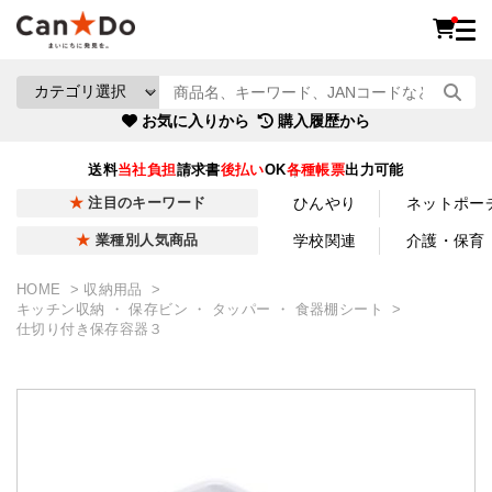
お気に入りから
購入履歴から
送料
当社負担
請求書
後払い
OK
各種帳票
出力可能
ひんやり
ネットポー
注目のキーワード
学校関連
介護・保育
業種別人気商品
HOME
収納用品
キッチン収納 ・ 保存ビン ・ タッパー ・ 食器棚シート
仕切り付き保存容器３