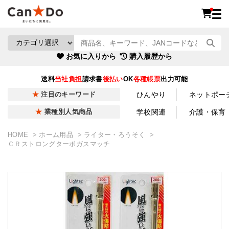
お気に入りから
購入履歴から
送料
当社負担
請求書
後払い
OK
各種帳票
出力可能
ひんやり
ネットポー
注目のキーワード
学校関連
介護・保育
業種別人気商品
HOME
ホーム用品
ライター・ろうそく
ＣＲストロングターボガスマッチ