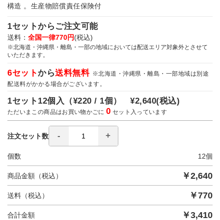
構造 。生産物賠償責任保険付
1セットからご注文可能
送料：
全国一律770円
(税込)
※北海道・沖縄県・離島・一部の地域においては配送エリア対象外とさせて
いただきます。
6セット
から
送料無料
※北海道・沖縄県・離島・一部地域は別途
配送料がかかる場合がございます。
1セット12個入（
¥220 / 1個）
¥2,640
(税込)
0
ただいまこの商品はお買い物かごに
セット入っています
注文セット数
個数
12
個
￥
2,640
商品金額（税込）
￥
770
送料（税込）
￥
3,410
合計金額