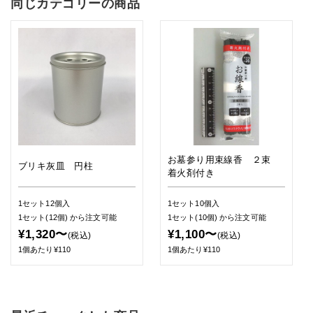
同じカテゴリーの商品
お墓参り用束線香 ２束
ブリキ灰皿 円柱
着火剤付き
1セット12個入
1セット10個入
1セット(12個)
から注文可能
1セット(10個)
から注文可能
¥1,320〜
¥1,100〜
(税込)
(税込)
1個あたり¥110
1個あたり¥110