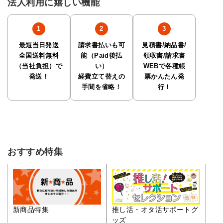
法人利用に嬉しい機能
最短当日発送
請求書払いも可
見積書/納品書/
全国送料無料
能（Paid後払
領収書/請求書
（当社負担）で
い）
WEBで各種帳
発送！
経費立て替えの
票かんたん発
手間を省略！
行！
おすすめ特集
推し活・オタ活サポートグ
新商品特集
ッズ