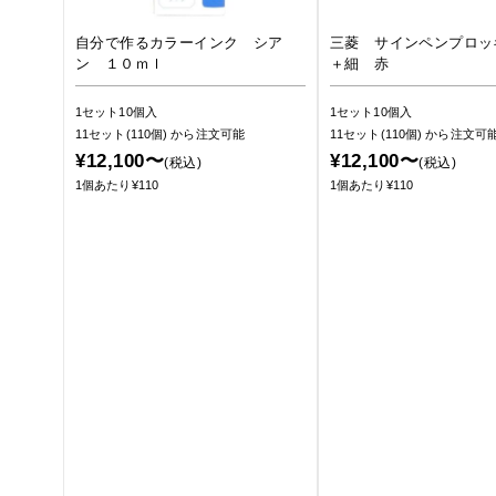
自分で作るカラーインク シア
三菱 サインペンプロッ
ン １０ｍｌ
＋細 赤
1セット10個入
1セット10個入
11セット(110個)
から注文可能
11セット(110個)
から注文可
¥12,100〜
¥12,100〜
(税込)
(税込)
1個あたり¥110
1個あたり¥110