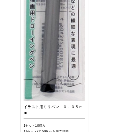
イラスト用ミリペン ０．０５ｍ
ｍ
1セット10個入
11セット(110個)
から注文可能