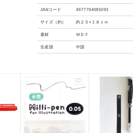
JANコード
4977794085093
サイズ（約）
約２５×１８ｃｍ
素材
ＭＤＦ
生産国
中国