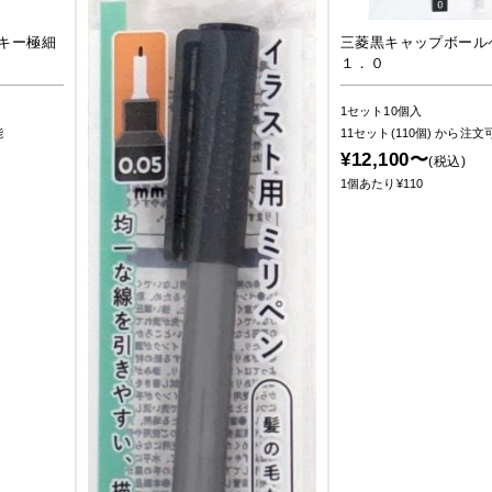
キー極細
三菱黒キャップボー
１．０
1セット10個入
能
11セット(110個)
から注文
¥12,100〜
(税込)
1個あたり¥110