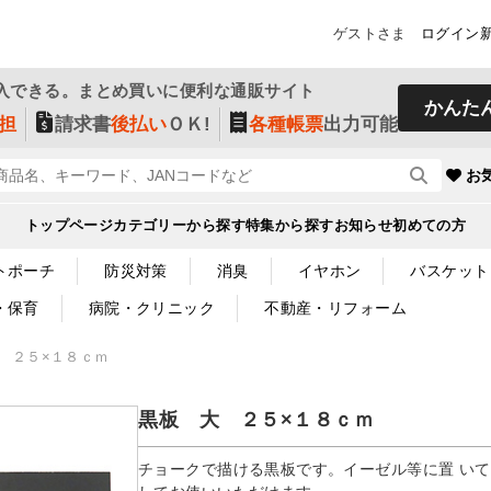
ゲストさま
ログイン
入できる。まとめ買いに便利な通販サイト
かんた
担
請求書
後払い
ＯＫ!
各種帳票
出力可能
お
トップページ
カテゴリーから探す
特集から探す
お知らせ
初めての方
トポーチ
防災対策
消臭
イヤホン
バスケット
・保育
病院・クリニック
不動産・リフォーム
 ２５×１８ｃｍ
黒板 大 ２５×１８ｃｍ
チョークで描ける黒板です。イーゼル等に置 い