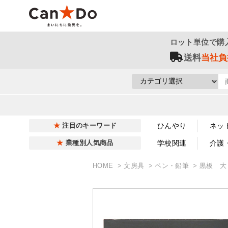
ロット単位で購
送料
当社負
ひんやり
ネッ
注目のキーワード
学校関連
介護
業種別人気商品
HOME
文房具
ペン・鉛筆
黒板 大