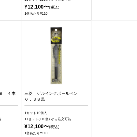
¥12,100〜
(税込)
1個あたり¥110
Ｂ ４本
三菱 ゲルインクボールペン
０．３８黒
1セット10個入
能
11セット(110個)
から注文可能
¥12,100〜
(税込)
1個あたり¥110