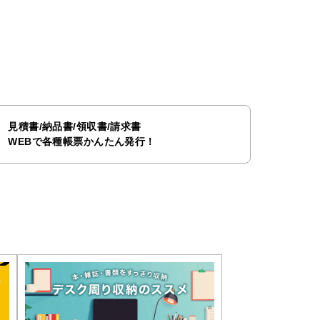
見積書/納品書/領収書/請求書
WEBで各種帳票かんたん発行！