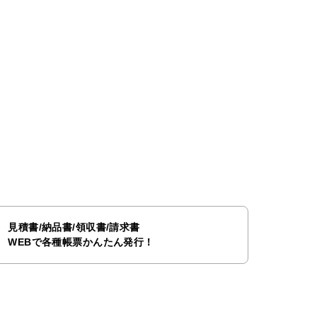
見積書/納品書/領収書/請求書
WEBで各種帳票かんたん発行！