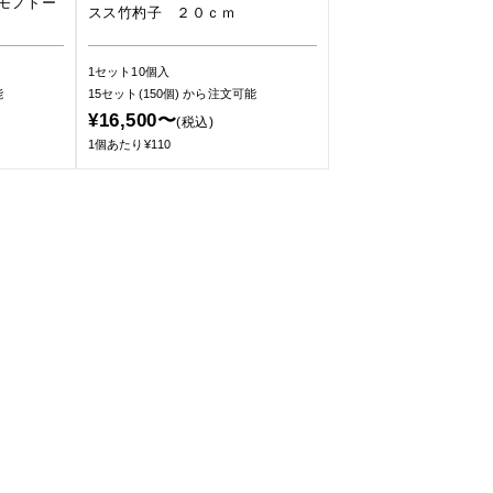
モノトー
スス竹杓子 ２０ｃｍ
1セット10個入
能
15セット(150個)
から注文可能
¥16,500〜
(税込)
1個あたり¥110