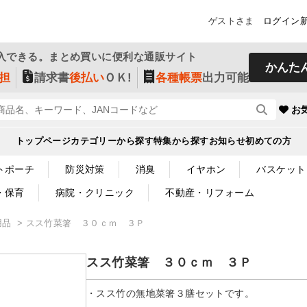
ゲストさま
ログイン
入できる。まとめ買いに便利な通販サイト
かんた
担
請求書
後払い
ＯＫ!
各種帳票
出力可能
お
トップページ
カテゴリーから探す
特集から探す
お知らせ
初めての方
トポーチ
防災対策
消臭
イヤホン
バスケット
・保育
病院・クリニック
不動産・リフォーム
用品
スス竹菜箸 ３０ｃｍ ３Ｐ
スス竹菜箸 ３０ｃｍ ３Ｐ
・スス竹の無地菜箸３膳セットです。