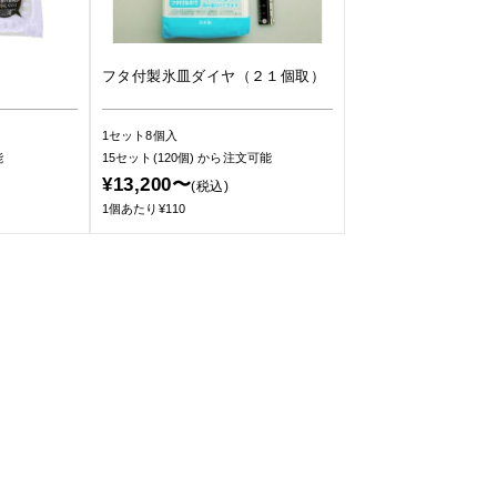
フタ付製氷皿ダイヤ（２１個取）
1セット8個入
能
15セット(120個)
から注文可能
¥13,200〜
(税込)
1個あたり¥110