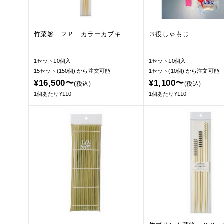
竹菜箸 ２Ｐ カラーカブキ
３役しゃもじ
1セット10個入
1セット10個入
15セット(150個)
から注文可能
1セット(10個)
から注文可能
¥16,500〜
¥1,100〜
(税込)
(税込)
1個あたり¥110
1個あたり¥110