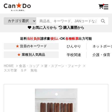
お気に入りから
購入履歴から
送料
当社負担
請求書
後払い
OK
各種帳票
出力可能
ひんやり
ネットポー
注目のキーワード
学校関連
介護・保育
業種別人気商品
HOME
食器・コップ
箸・スプーン・フォーク
スス竹箸 ５Ｐ 無地