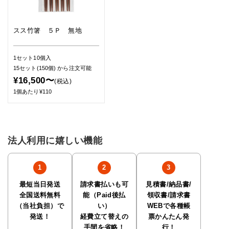
スス竹箸 ５Ｐ 無地
1セット10個入
15セット(150個)
から注文可能
¥16,500〜
(税込)
1個あたり¥110
法人利用に嬉しい機能
最短当日発送
請求書払いも可
見積書/納品書/
全国送料無料
能（Paid後払
領収書/請求書
（当社負担）で
い）
WEBで各種帳
発送！
経費立て替えの
票かんたん発
手間を省略！
行！