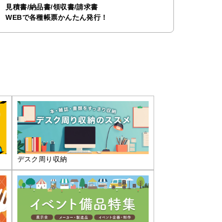
見積書/納品書/領収書/請求書
WEBで各種帳票かんたん発行！
デスク周り収納