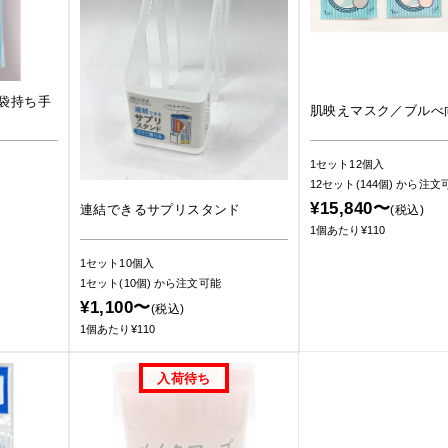
袋持ち手
肌映えマスク／ブルべ
1セット12個入
12セット(144個)
から注文
¥15,840〜
連結できるサプリスタンド
(税込)
1個あたり¥110
1セット10個入
1セット(10個)
から注文可能
¥1,100〜
(税込)
1個あたり¥110