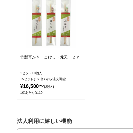
竹製耳かき こけし・梵天 ２Ｐ
1セット10個入
15セット(150個)
から注文可能
¥16,500〜
(税込)
1個あたり¥110
法人利用に嬉しい機能