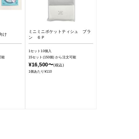
ミニミニポケットティシュ ブラ
向け
ン ６Ｐ
1セット10個入
可能
15セット(150個)
から注文可能
¥16,500〜
(税込)
1個あたり¥110