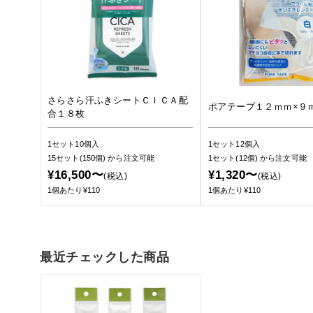
さらさら汗ふきシートＣＩＣＡ配
ポアテープ１２ｍｍ×９
合１８枚
1セット10個入
1セット12個入
15セット(150個)
から注文可能
1セット(12個)
から注文可能
¥16,500〜
¥1,320〜
(税込)
(税込)
1個あたり¥110
1個あたり¥110
最近チェックした商品