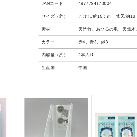
JANコード
4977794173004
サイズ（約）
こけし/約15ｃｍ、梵天/約18
素材
天然竹、あひるの毛、天然木
カラー
赤4、青3、緑3
内容量（約）
2本入り
生産国
中国