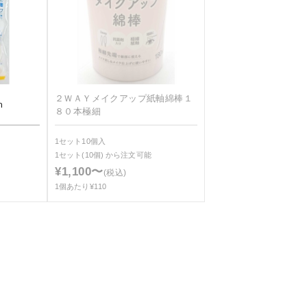
２ＷＡＹメイクアップ紙軸綿棒１
ｍ
８０本極細
1セット10個入
1セット(10個)
から注文可能
¥1,100〜
(税込)
1個あたり¥110