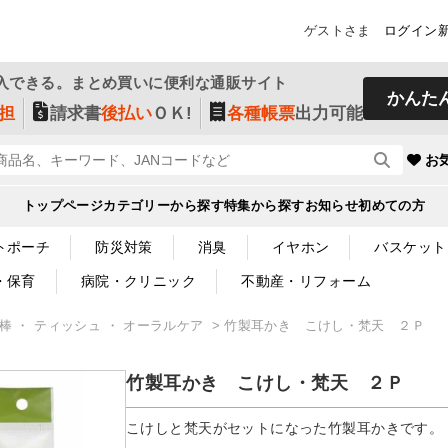
ゲストさま
ログイン
入できる。まとめ買いに便利な通販サイト
かんた
担
請求書
後払い
ＯＫ!
各種帳票
出力可能
お
トップページ
カテゴリーから探す
特集から探す
お知らせ
初めての方
トポーチ
防災対策
消臭
イヤホン
バスケット
・保育
病院・クリニック
不動産・リフォーム
綿棒 ・ ティッシュ ・ オーラルケア
竹製耳かき こけし・梵天 ２Ｐ
竹製耳かき こけし・梵天 ２Ｐ
こけしと梵天がセットになった竹製耳かきです。