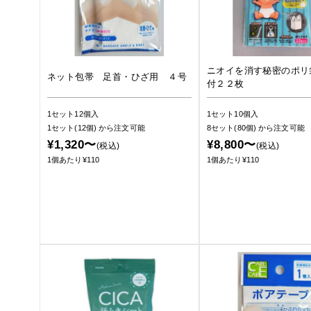
ニオイを消す秘密のポリ
ネット包帯 足首・ひざ用 ４号
付２２枚
1セット12個入
1セット10個入
1セット(12個)
から注文可能
8セット(80個)
から注文可能
¥1,320〜
¥8,800〜
(税込)
(税込)
1個あたり¥110
1個あたり¥110