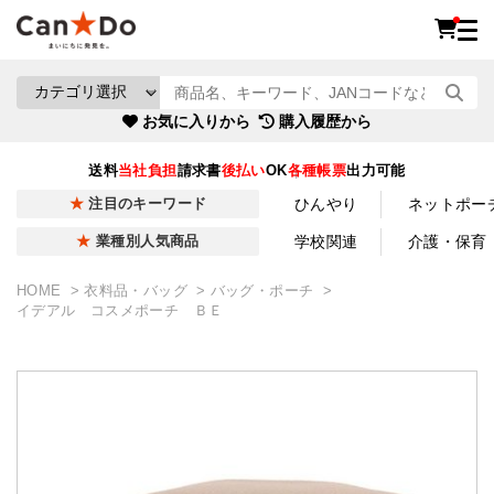
お気に入りから
購入履歴から
送料
当社負担
請求書
後払い
OK
各種帳票
出力可能
ひんやり
ネットポー
注目のキーワード
学校関連
介護・保育
業種別人気商品
HOME
衣料品・バッグ
バッグ・ポーチ
イデアル コスメポーチ ＢＥ