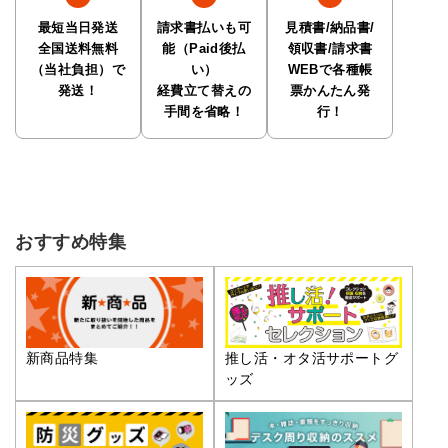
最短当日発送
請求書払いも可
見積書/納品書/
全国送料無料
能（Paid後払
領収書/請求書
（当社負担）で
い）
WEBで各種帳
発送！
経費立て替えの
票かんたん発
手間を省略！
行！
おすすめ特集
推し活・オタ活サポートグ
新商品特集
ッズ