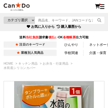
お気に入りから
購入履歴から
送料
当社負担
請求書
後払い
OK
各種帳票
出力可能
ひんやり
ネットポー
注目のキーワード
学校関連
介護・保育
業種別人気商品
HOME
キッチン用品
お弁当・行楽用品
水筒底シリコンカバー