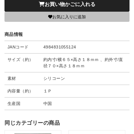
お買い物かごに入れる
お気に入りに追加
商品情報
JANコード
4984831055124
サイズ（約）
約内寸/横６５×高さ１８ｍｍ 、約外寸/直
径７０×高さ１８ｍｍ
素材
シリコーン
内容量（約）
１Ｐ
生産国
中国
同じカテゴリーの商品