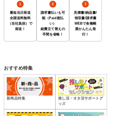
最短当日発送
請求書払いも可
見積書/納品書/
全国送料無料
能（Paid後払
領収書/請求書
（当社負担）で
い）
WEBで各種帳
発送！
経費立て替えの
票かんたん発
手間を省略！
行！
おすすめ特集
推し活・オタ活サポートグ
新商品特集
ッズ