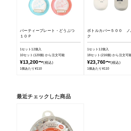
パーティープレート・どうぶつ
ボトルカバー５００ ノ
１０Ｐ
ク
1セット12個入
1セット12個入
10セット(120個)
から注文可能
18セット(216個)
から注文可
¥13,200〜
¥23,760〜
(税込)
(税込)
1個あたり¥110
1個あたり¥110
最近チェックした商品