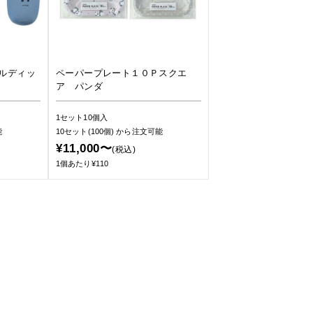
ルディッ
ペーパープレート１０Ｐスクエ
ア パンダ
1セット10個入
能
10セット(100個)
から注文可能
¥11,000〜
(税込)
1個あたり¥110