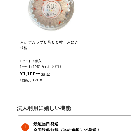
おかずカップ６号６０枚 おにぎ
り柄
1セット10個入
1セット(10個)
から注文可能
¥1,100〜
(税込)
1個あたり¥110
法人利用に嬉しい機能
最短当日発送
全国送料無料（当社負担）で発送！