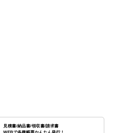
見積書/納品書/領収書/請求書
WEBで各種帳票かんたん発行！