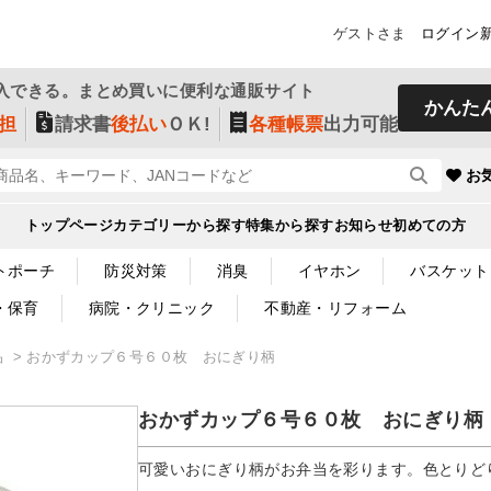
ゲストさま
ログイン
入できる。まとめ買いに便利な通販サイト
かんた
担
請求書
後払い
ＯＫ!
各種帳票
出力可能
お
トップページ
カテゴリーから探す
特集から探す
お知らせ
初めての方
トポーチ
防災対策
消臭
イヤホン
バスケット
・保育
病院・クリニック
不動産・リフォーム
品
おかずカップ６号６０枚 おにぎり柄
おかずカップ６号６０枚 おにぎり柄
可愛いおにぎり柄がお弁当を彩ります。色とりど