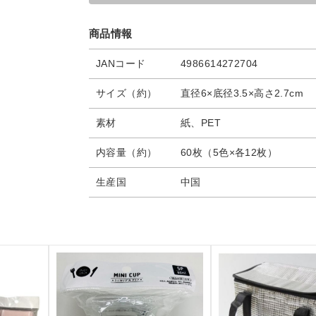
商品情報
JANコード
4986614272704
サイズ（約）
直径6×底径3.5×高さ2.7cm
素材
紙、PET
内容量（約）
60枚（5色×各12枚）
生産国
中国