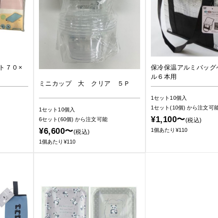
ト７０×
保冷保温アルミバッグ
ル６本用
ミニカップ 大 クリア ５Ｐ
1セット10個入
1セット(10個)
から注文可
1セット10個入
¥1,100〜
6セット(60個)
から注文可能
(税込)
¥6,600〜
1個あたり¥110
(税込)
1個あたり¥110