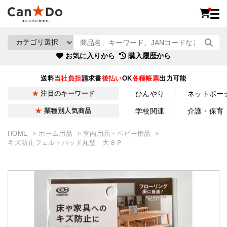
お気に入りから
購入履歴から
送料
当社負担
請求書
後払い
OK
各種帳票
出力可能
ひんやり
ネットポー
注目のキーワード
学校関連
介護・保育
業種別人気商品
HOME
ホーム用品
室内用品・ベビー用品
キズ防止フェルトパッド丸型 大８Ｐ