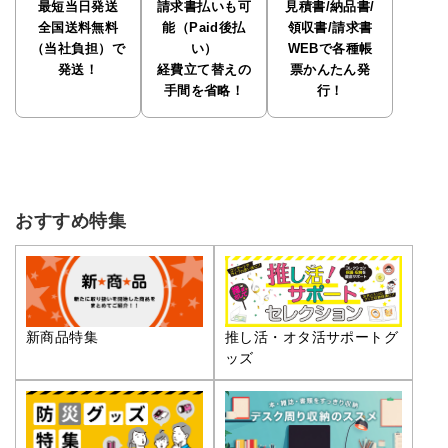
最短当日発送
請求書払いも可
見積書/納品書/
全国送料無料
能（Paid後払
領収書/請求書
（当社負担）で
い）
WEBで各種帳
発送！
経費立て替えの
票かんたん発
手間を省略！
行！
おすすめ特集
推し活・オタ活サポートグ
新商品特集
ッズ