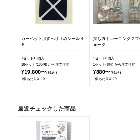
カーペット用すべり止めシール４
持ち方トレーニングスプ
Ｐ
ォーク
1セット10個入
1セット8個入
18セット(180個)
から注文可能
1セット(8個)
から注文可能
¥19,800〜
¥880〜
(税込)
(税込)
1個あたり¥110
1個あたり¥110
最近チェックした商品