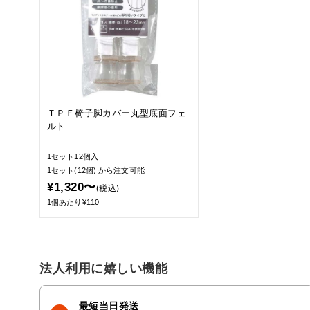
ＴＰＥ椅子脚カバー丸型底面フェ
ルト
1セット12個入
1セット(12個)
から注文可能
¥1,320〜
(税込)
1個あたり¥110
法人利用に嬉しい機能
最短当日発送