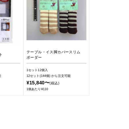
テーブル・イス脚カバースリム
ト
ボーダー
1セット12個入
能
12セット(144個)
から注文可能
¥15,840〜
(税込)
1個あたり¥110