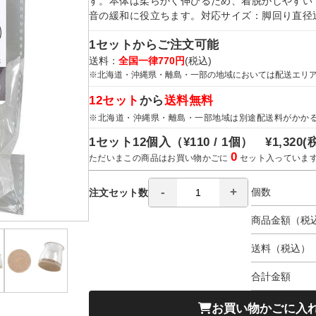
す。本体は柔らかく伸びるため、着脱がしやすい
音の緩和に役立ちます。対応サイズ：脚回り直径辺/
1セットからご注文可能
送料：
全国一律770円
(税込)
※北海道・沖縄県・離島・一部の地域においては配送エリ
12セット
から
送料無料
※北海道・沖縄県・離島・一部地域は別途配送料がかか
1セット12個入（
¥110 / 1個）
¥1,320
(
0
ただいまこの商品はお買い物かごに
セット入っていま
個数
注文セット数
商品金額（税
送料（税込）
合計金額
お買い物かごに入