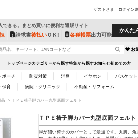
ゲストさま
ログイン
入できる。まとめ買いに便利な通販サイト
かんた
担
請求書
後払い
ＯＫ!
各種帳票
出力可能
お
トップページ
カテゴリーから探す
特集から探す
お知らせ
初めての方
トポーチ
防災対策
消臭
イヤホン
バスケット
・保育
病院・クリニック
不動産・リフォーム
用品
ＴＰＥ椅子脚カバー丸型底面フェルト
ＴＰＥ椅子脚カバー丸型底面フェルト
脚が細い椅子のカバーとして最適です。丸脚、角