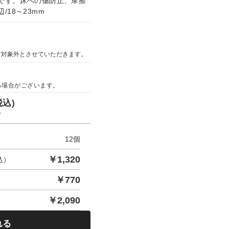
です。床への傷防止、摩擦
18～23mm
ア対象外とさせていただきます。
る場合がございます。
税込)
す
12
個
￥
1,320
込）
￥
770
￥
2,090
れる