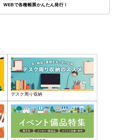
WEBで各種帳票かんたん発行！
デスク周り収納