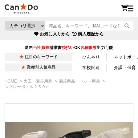
お気に入りから
購入履歴から
送料
当社負担
請求書
後払い
OK
各種帳票
出力可能
ひんやり
ネットポー
注目のキーワード
学校関連
介護・保育
業種別人気商品
HOME
大工・園芸用品
園芸用品・ペット用品
スプレーボトル２５０ｍｌ