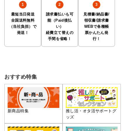
最短当日発送
請求書払いも可
見積書/納品書/
全国送料無料
能（Paid後払
領収書/請求書
（当社負担）で
い）
WEBで各種帳
発送！
経費立て替えの
票かんたん発
手間を省略！
行！
おすすめ特集
推し活・オタ活サポートグ
新商品特集
ッズ