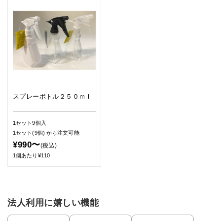
スプレーボトル２５０ｍｌ
1セット9個入
1セット(9個)
から注文可能
¥990〜
(税込)
1個あたり¥110
法人利用に嬉しい機能