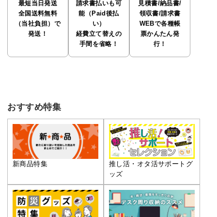
最短当日発送
請求書払いも可
見積書/納品書/
全国送料無料
能（Paid後払
領収書/請求書
（当社負担）で
い）
WEBで各種帳
発送！
経費立て替えの
票かんたん発
手間を省略！
行！
おすすめ特集
推し活・オタ活サポートグ
新商品特集
ッズ