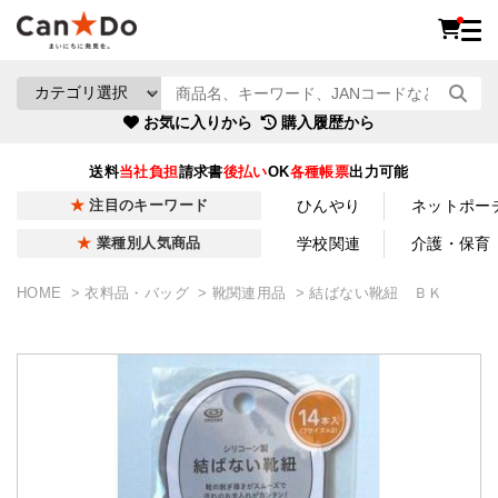
お気に入りから
購入履歴から
送料
当社負担
請求書
後払い
OK
各種帳票
出力可能
ひんやり
ネットポー
注目のキーワード
学校関連
介護・保育
業種別人気商品
HOME
衣料品・バッグ
靴関連用品
結ばない靴紐 ＢＫ