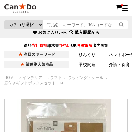
お気に入りから
購入履歴から
送料
当社負担
請求書
後払い
OK
各種帳票
出力可能
ひんやり
ネットポー
注目のキーワード
学校関連
介護・保育
業種別人気商品
HOME
インテリア・クラフト
ラッピング・シール
窓付きギフトボックスセット Ｍ