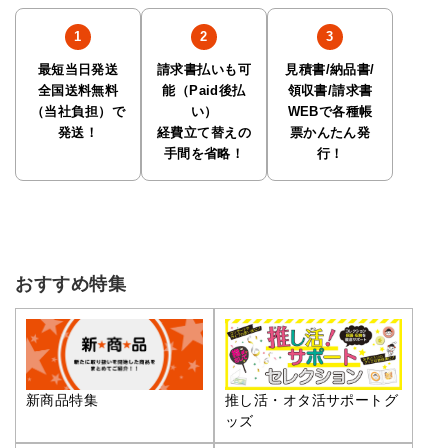
最短当日発送
請求書払いも可
見積書/納品書/
全国送料無料
能（Paid後払
領収書/請求書
（当社負担）で
い）
WEBで各種帳
発送！
経費立て替えの
票かんたん発
手間を省略！
行！
おすすめ特集
推し活・オタ活サポートグ
新商品特集
ッズ