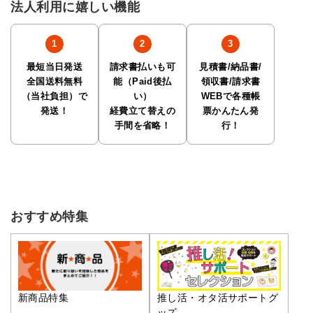
法人利用に嬉しい機能
最短当日発送
請求書払いも可
見積書/納品書/
全国送料無料
能（Paid後払
領収書/請求書
（当社負担）で
い）
WEBで各種帳
発送！
経費立て替えの
票かんたん発
手間を省略！
行！
おすすめ特集
推し活・オタ活サポートグ
新商品特集
ッズ