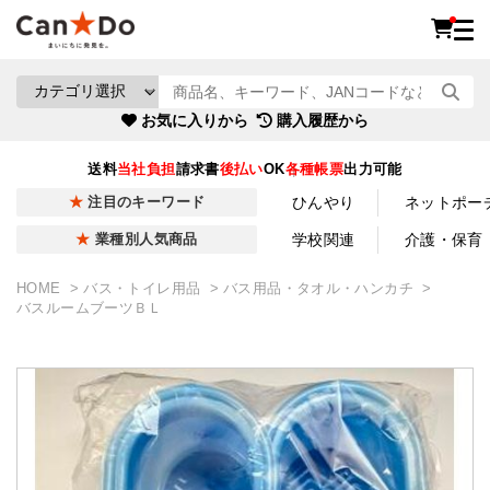
お気に入りから
購入履歴から
送料
当社負担
請求書
後払い
OK
各種帳票
出力可能
ひんやり
ネットポー
注目のキーワード
学校関連
介護・保育
業種別人気商品
HOME
バス・トイレ用品
バス用品・タオル・ハンカチ
バスルームブーツＢＬ