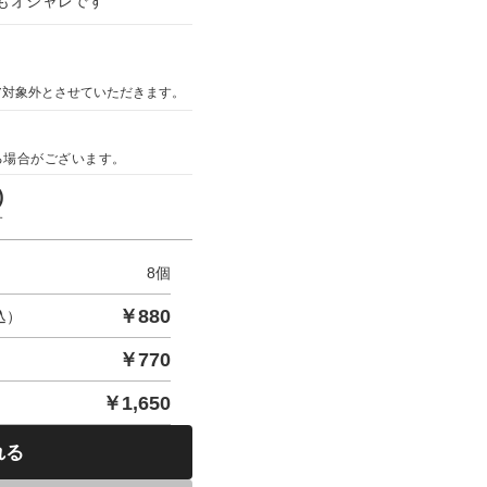
もオシャレです
ア対象外とさせていただきます。
る場合がございます。
)
す
8
個
￥
880
込）
￥
770
￥
1,650
れる