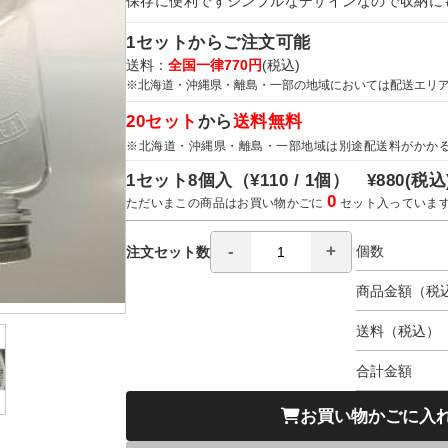
保存に便利ですシンプルなデザインなので収納に
1セットからご注文可能
送料：
全国一律770円
(税込)
※北海道・沖縄県・離島・一部の地域においては配送エリ
20セット
から
送料無料
※北海道・沖縄県・離島・一部地域は別途配送料がかか
1セット8個入（
¥110 / 1個）
¥880
(税込
0
ただいまこの商品はお買い物かごに
セット入っていま
個数
注文セット数
商品金額（税
送料（税込）
合計金額
お買い物かごに入