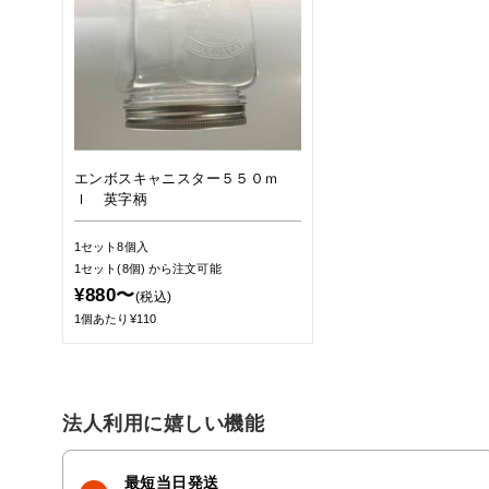
エンボスキャニスター５５０ｍ
ｌ 英字柄
1セット8個入
1セット(8個)
から注文可能
¥880〜
(税込)
1個あたり¥110
法人利用に嬉しい機能
最短当日発送