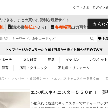
ゲストさま
ログイン
入できる。まとめ買いに便利な通販サイト
かんた
担
請求書
後払い
ＯＫ!
各種帳票
出力可能
お
トップページ
カテゴリーから探す
特集から探す
お知らせ
初めての方
トポーチ
防災対策
消臭
イヤホン
バスケット
・保育
病院・クリニック
不動産・リフォーム
ビン ・ タッパー ・ 食器棚シート
エンボスキャニスター５５０ｍｌ 
エンボスキャニスター５５０ｍｌ 英
小物入れに最適なキャニスターですティーバッグ