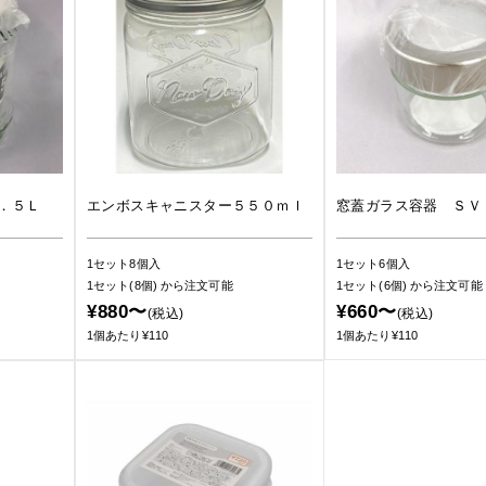
．５Ｌ
エンボスキャニスター５５０ｍｌ
窓蓋ガラス容器 ＳＶ
1セット8個入
1セット6個入
1セット(8個)
から注文可能
1セット(6個)
から注文可能
¥880〜
¥660〜
(税込)
(税込)
1個あたり¥110
1個あたり¥110