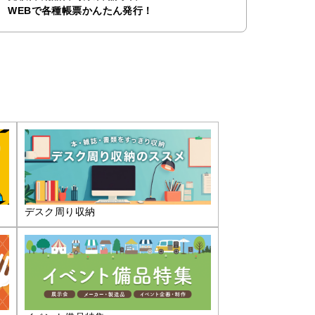
WEBで各種帳票かんたん発行！
デスク周り収納