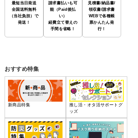
最短当日発送
請求書払いも可
見積書/納品書/
全国送料無料
能（Paid後払
領収書/請求書
（当社負担）で
い）
WEBで各種帳
発送！
経費立て替えの
票かんたん発
手間を省略！
行！
おすすめ特集
推し活・オタ活サポートグ
新商品特集
ッズ