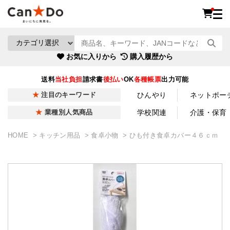
お気に入りから
購入履歴から
送料
当社負担
請求書
後払い
OK
各種帳票
出力可能
ひんやり
ネットポー
注目のキーワード
学校関連
介護・保育
業種別人気商品
HOME
キッチン用品
食卓小物
ひも付き食卓カバー４６ｃｍ