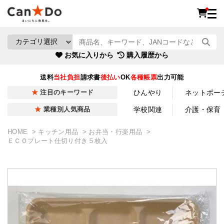
お気に入りから
購入履歴から
送料
当社負担
請求書
後払い
OK
各種帳票
出力可能
ひんやり
ネットポー
注目のキーワード
学校関連
介護・保育
業種別人気商品
HOME
キッチン用品
お弁当・行楽用品
ＥＣＯプレート仕切り付き５枚入