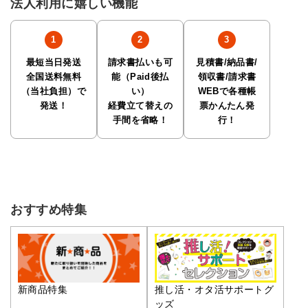
法人利用に嬉しい機能
最短当日発送
請求書払いも可
見積書/納品書/
全国送料無料
能（Paid後払
領収書/請求書
（当社負担）で
い）
WEBで各種帳
発送！
経費立て替えの
票かんたん発
手間を省略！
行！
おすすめ特集
推し活・オタ活サポートグ
新商品特集
ッズ