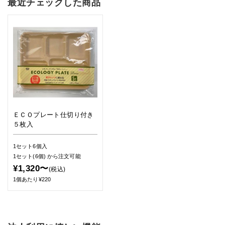
最近チェックした商品
ＥＣＯプレート仕切り付き
５枚入
1セット6個入
1セット(6個)
から注文可能
¥1,320〜
(税込)
1個あたり¥220