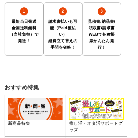
最短当日発送
請求書払いも可
見積書/納品書/
全国送料無料
能（Paid後払
領収書/請求書
（当社負担）で
い）
WEBで各種帳
発送！
経費立て替えの
票かんたん発
手間を省略！
行！
おすすめ特集
推し活・オタ活サポートグ
新商品特集
ッズ