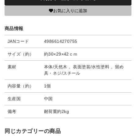
お気に入りに追加
商品情報
JANコード
4986614270755
サイズ（約）
約30×29×42ｃｍ
素材
本体/天然木 。表面塗装/水性塗料 。留め
具・ネジ/スチール
内容量（約）
1個
生産国
中国
備考
耐荷重約2kg
同じカテゴリーの商品