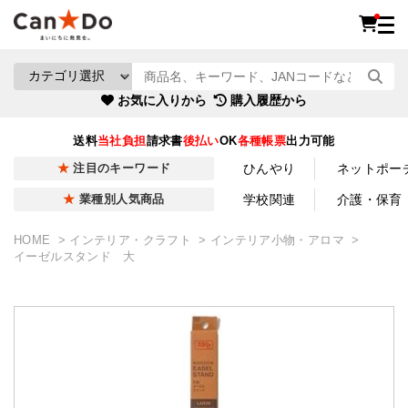
お気に入りから
購入履歴から
送料
当社負担
請求書
後払い
OK
各種帳票
出力可能
ひんやり
ネットポー
注目のキーワード
学校関連
介護・保育
業種別人気商品
HOME
インテリア・クラフト
インテリア小物・アロマ
イーゼルスタンド 大