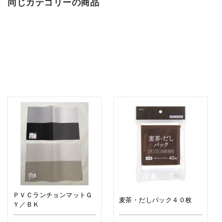
同じカテゴリーの商品
ＰＶＣランチョンマットＧ
麦茶・だしパック４０枚
Ｙ／ＢＫ