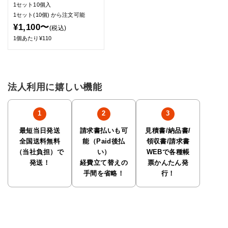
1セット10個入
1セット(10個)
から注文可能
¥1,100〜
(税込)
1個あたり¥110
法人利用に嬉しい機能
最短当日発送
請求書払いも可
見積書/納品書/
全国送料無料
能（Paid後払
領収書/請求書
（当社負担）で
い）
WEBで各種帳
発送！
経費立て替えの
票かんたん発
手間を省略！
行！