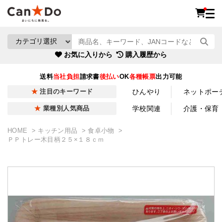
お気に入りから
購入履歴から
送料
当社負担
請求書
後払い
OK
各種帳票
出力可能
ひんやり
ネットポー
注目のキーワード
学校関連
介護・保育
業種別人気商品
HOME
キッチン用品
食卓小物
ＰＰトレー木目柄２５×１８ｃｍ