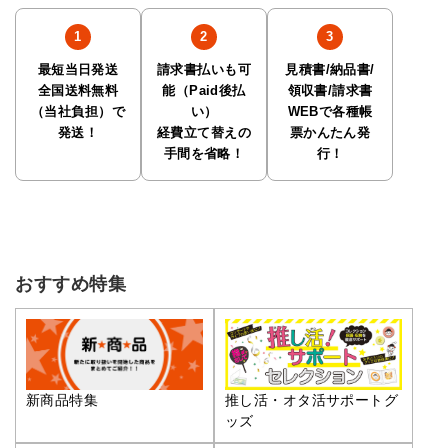
最短当日発送
請求書払いも可
見積書/納品書/
全国送料無料
能（Paid後払
領収書/請求書
（当社負担）で
い）
WEBで各種帳
発送！
経費立て替えの
票かんたん発
手間を省略！
行！
おすすめ特集
推し活・オタ活サポートグ
新商品特集
ッズ