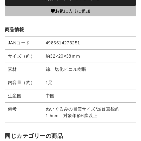
お気に入りに追加
商品情報
JANコード
4986614273251
サイズ（約）
約32×20×38ｍｍ
素材
綿、塩化ビニル樹脂
内容量（約）
1足
生産国
中国
備考
ぬいぐるみの目安サイズ/足首直径約
1.5cm 対象年齢6歳以上
同じカテゴリーの商品