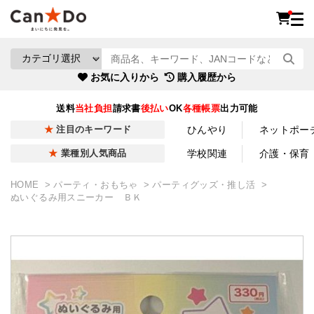
お気に入りから
購入履歴から
送料
当社負担
請求書
後払い
OK
各種帳票
出力可能
ひんやり
ネットポー
注目のキーワード
学校関連
介護・保育
業種別人気商品
HOME
パーティ・おもちゃ
パーティグッズ・推し活
ぬいぐるみ用スニーカー ＢＫ