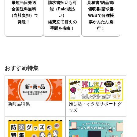
最短当日発送
請求書払いも可
見積書/納品書/
全国送料無料
能（Paid後払
領収書/請求書
（当社負担）で
い）
WEBで各種帳
発送！
経費立て替えの
票かんたん発
手間を省略！
行！
おすすめ特集
推し活・オタ活サポートグ
新商品特集
ッズ