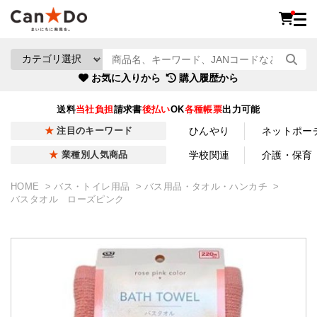
お気に入りから
購入履歴から
送料
当社負担
請求書
後払い
OK
各種帳票
出力可能
ひんやり
ネットポー
注目のキーワード
学校関連
介護・保育
業種別人気商品
HOME
バス・トイレ用品
バス用品・タオル・ハンカチ
バスタオル ローズピンク