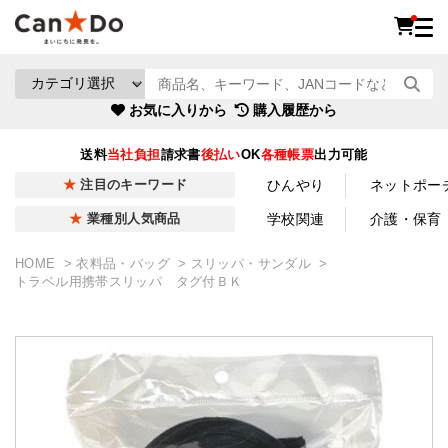
お気に入りから
購入履歴から
送料
当社負担
請求書
後払い
OK
各種帳票
出力可能
ひんやり
ネットポー
注目のキーワード
学校関連
介護・保育
業種別人気商品
HOME
衣料品・バッグ
スリッパ・サンダル
トラベル用携帯スリッパ タグ付ＢＫ