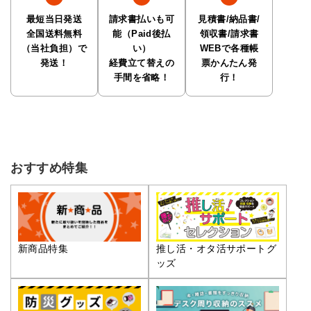
最短当日発送
請求書払いも可
見積書/納品書/
全国送料無料
能（Paid後払
領収書/請求書
（当社負担）で
い）
WEBで各種帳
発送！
経費立て替えの
票かんたん発
手間を省略！
行！
おすすめ特集
推し活・オタ活サポートグ
新商品特集
ッズ